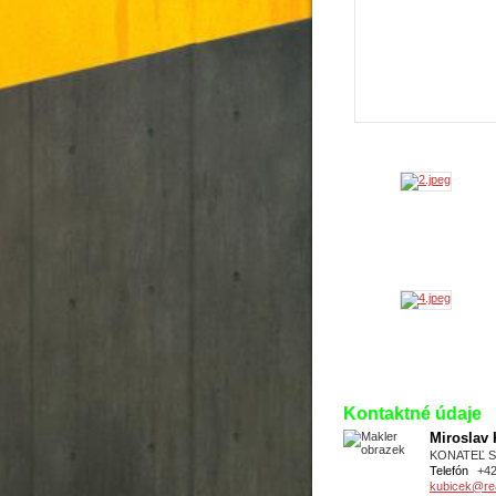
Kontaktné údaje
Miroslav
KONATEĽ 
Telefón
+4
kubicek@real