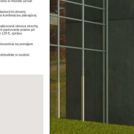
 čomu si môžete užívať
plastovými oknami,
a kombináciou plávajúcej
realizovaná obnova strechy,
é parkovanie priamo pri
e 120 €, správu
 investícia na prenájom
 dohodnite si osobnú