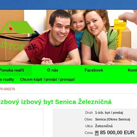
Ponuka realít
O nás
Facebook
Kont
 reality
Chcem kúpiť / predať / prenajať
70-000276
izbový izbový byt Senica Železničná
Druh
1-izb. byt / predaj
Obec
Senica (Okres Senica)
Ulica
Železničná
85 000,00 EUR
Cena