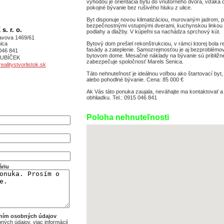
výhodou je orientácia bytu do vnútorného dvora, vďaka
pokojné bývanie bez rušivého hluku z ulice.
Byt disponuje novou klimatizáciou, murovaným jadrom, 
bezpečnostnými vstupnými dverami, kuchynskou linkou 
. r. o.
podlahy a dlažby. V kúpeľni sa nachádza sprchový kút.
avova 1469/61
Bytový dom prešiel rekonštrukciou, v rámci ktorej bola 
ica
fasády a zateplenie. Samozrejmosťou je aj bezproblémov
046 841
bytovom dome. Mesačné náklady na bývanie sú približn
 KUBÍČEK
zabezpečuje spoločnosť Marels Senica.
alitystvorlistok.sk
Táto nehnuteľnosť je ideálnou voľbou ako štartovací byt,
alebo pohodlné bývanie. Cena: 85 000 €
Ak Vás táto ponuka zaujala, neváhajte ma kontaktovať a
obhliadku. Tel.: 0915 046 841
Poloha nehnuteľnosti
áriu
aním osobných údajov
ých údajov, viac informácií