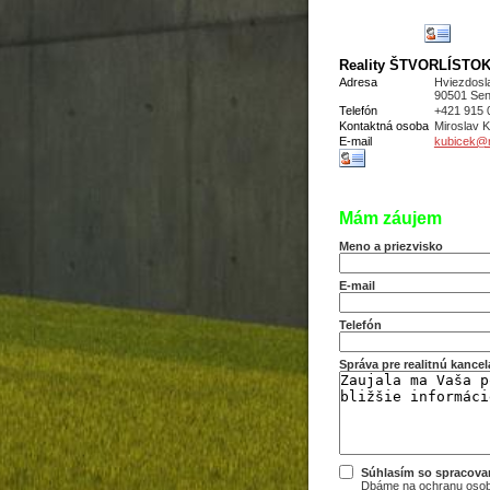
Reality ŠTVORLÍSTOK s
Adresa
Hviezdosl
90501 Sen
Telefón
+421 915 
Kontaktná osoba
Miroslav
E-mail
kubicek@re
Mám záujem
Meno a priezvisko
E-mail
Telefón
Správa pre realitnú kancel
Súhlasím so spracov
Dbáme na ochranu osobn