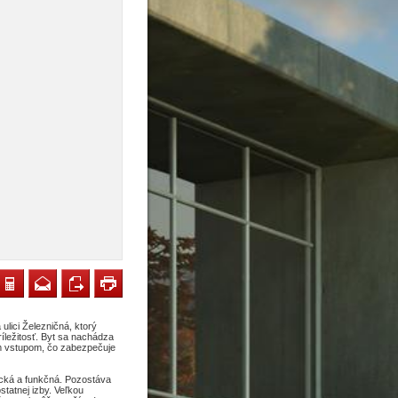
ulici Železničná, ktorý
ríležitosť. Byt sa nachádza
m vstupom, čo zabezpečuje
tická a funkčná. Pozostáva
tatnej izby. Veľkou