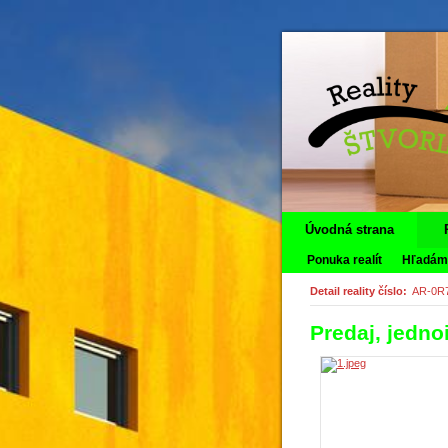
Úvodná strana
Ponuka realít
Hľadáme
Detail reality číslo:
AR-0R
Predaj, jedno