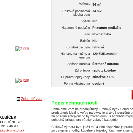
Veľkosť
2
34 m
Celková podlahová
34 m2
plocha bytu
Výťah
Nie
Nadzemné podlažie
Prízemné podlažie
Stav
Novostavba
Balkón
Nie
Konštrukcia bytu
tehlová
Náklady na služby a
120 EUR/mesiac
energiu
Spôsob kúrenia
ústredné kúrenie
Zdroj tepla
teplo z kotolne
Príprava teplej vody
súbežne s ÚK
Forma vlastníctva
osobné
Zobraziť viac
Popis nehnuteľnosti
Ponúkame Vám na predaj útulný 1-izbový byt v Senici na 
predstavuje ideálnu voľbu na bývanie aj ako investičnú p
na prízemí zatepleného bytového domu s bezbariérový
 KUBÍČEK
pohodlný prístup pre všetky vekové kategórie.
SPOLOČNOSTI
21915046841
Celková výmera bytu je 34 m2 a jeho dispozícia je prak
zo vstupnej chodby, kúpeľne s toaletou, kuchyne a samos
itystvorlistok.sk