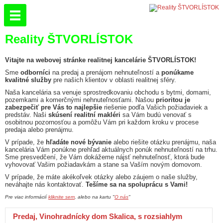
Reality ŠTVORLÍSTOK
Vitajte na webovej stránke realitnej kancelárie ŠTVORLÍSTOK!
Sme
odborníci
na predaj a prenájom nehnuteľností a
ponúkame
kvalitné služby
pre našich klientov v oblasti realitnej sféry.
Naša kancelária sa venuje sprostredkovaniu obchodu s bytmi, domami,
pozemkami a komerčnými nehnuteľnosťami. Našou
prioritou je
zabezpečiť pre Vás to najlepšie
riešenie podľa Vašich požiadaviek a
predstáv. Naši
skúsení realitní makléri
sa Vám budú venovať s
osobitnou pozornosťou a pomôžu Vám pri každom kroku v procese
predaja alebo prenájmu.
V prípade, že
hľadáte nové bývanie
alebo riešite otázku prenájmu, naša
kancelária Vám ponúkne prehľad aktuálnych ponúk nehnuteľností na trhu.
Sme presvedčení, že Vám dokážeme nájsť nehnuteľnosť, ktorá bude
vyhovovať Vašim požiadavkám a stane sa Vaším novým domovom.
V prípade, že máte akékoľvek otázky alebo záujem o naše služby,
neváhajte nás kontaktovať.
Tešíme sa na spoluprácu s Vami!
Pre viac informácií
kliknite sem
, alebo na kartu "
O nás
"
Predaj, Vinohradnícky dom Skalica, s rozsiahlym