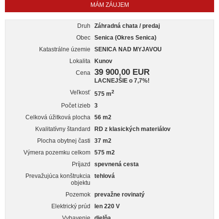
MÁM ZÁUJEM
Druh
Záhradná chata / predaj
Obec
Senica (Okres Senica)
Katastrálne územie
SENICA NAD MYJAVOU
Lokalita
Kunov
39 900,00 EUR
Cena
LACNEJŠIE o 7,7%!
Veľkosť
2
575 m
Počet izieb
3
Celková úžitková plocha
56 m2
Kvalitatívny štandard
RD z klasických materiálov
Plocha obytnej časti
37 m2
Výmera pozemku celkom
575 m2
Príjazd
spevnená cesta
Prevažujúca konštrukcia
tehlová
objektu
Pozemok
prevažne rovinatý
Elektrický prúd
len 220 V
Vybavenie
dielňa