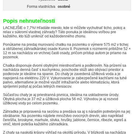
Forma vlastníctva
osobné
Popis nehnuteľnosti
LACNEJŠIE o 7,7%! Hľadáte miesto, kde si môžete vychutnať ticho, pokoj a
relax v súkromí vlastnej záhrady? Táto ponuka je ideálnou voľbou pre
každého, kto túži uniknúť od každodenného zhonu.
Ponúkame na predaj murovanú chatku na pozemku o výmere 575 m2 v tichej
a obľúbenej záhradkárskej osade Kunov II. Pozemok s rozmermi približne 52 ×
12 m sa nachádza vo vrchnej časti osady, pričom prístup autom je priamo na
pozemok.
Chatka disponuje dvomi obytnými miestnosťami a podkrovím. Na prízemí sa
nachádza denná časť s kuchynkou, poschodie slúži ako obývací priestor a
podkrovie je ideálne na spanie. Do chaty je zavedená úžitková voda a je
napojená na elektrinu 220 V. Vykurovanie je zabezpečené kachľami na tuhé
palivo, alternatívne je možné využiť infražiariče alebo klimatizáciu, ktorá
spríjemní pobyt aj počas letných mesiacov.
Súčasťou chaty je aj priestranná pivnica, ideálna na uskladnenie úrody.
Obytná plocha je 37 m2 a úžitková plocha 56 m2. Výhodou je aj rozvod
úžitkovej vody po celom pozemku.
Záhradka je pripravená na sezónu a predáva sa aj s náradím potrebným na jej
obrábanie. Na pozemku nájdete množstvo ovocných drevín, ako napríklad
čerešňa, broskyne, marhule, slivka, hrušky, jablone, černice, ríbezle, egreš a
vinič, ktoré potešia každého záhradkára.
Z chaty sa naskytá krásny výhľad na okolitú prírodu. V blízkosti sa nachádza