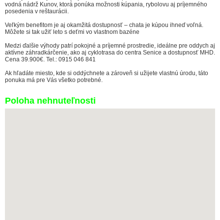
vodná nádrž Kunov, ktorá ponúka možnosti kúpania, rybolovu aj príjemného
posedenia v reštaurácii.
Veľkým benefitom je aj okamžitá dostupnosť – chata je kúpou ihneď voľná.
Môžete si tak užiť leto s deťmi vo vlastnom bazéne
Medzi ďalšie výhody patrí pokojné a príjemné prostredie, ideálne pre oddych aj
aktívne záhradkárčenie, ako aj cyklotrasa do centra Senice a dostupnosť MHD.
Cena 39.900€. Tel.: 0915 046 841
Ak hľadáte miesto, kde si oddýchnete a zároveň si užijete vlastnú úrodu, táto
ponuka má pre Vás všetko potrebné.
Poloha nehnuteľnosti