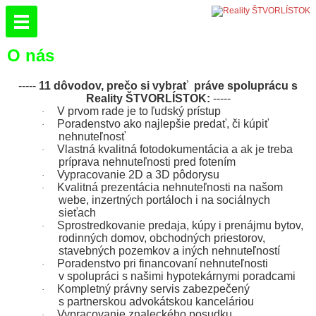
O nás
-----
11 dôvodov, prečo si vybrať práve spoluprácu s
Reality ŠTVORLÍSTOK:
-----
V prvom rade je to ľudský prístup
·
Poradenstvo ako najlepšie predať, či kúpiť
·
nehnuteľnosť
Vlastná kvalitná fotodokumentácia a ak je treba
·
príprava nehnuteľnosti pred fotením
Vypracovanie 2D a 3D pôdorysu
·
Kvalitná prezentácia nehnuteľnosti na našom
·
webe, inzertných portáloch i na sociálnych
sieťach
Sprostredkovanie predaja, kúpy i prenájmu bytov,
·
rodinných domov, obchodných priestorov,
stavebných pozemkov a iných nehnuteľností
Poradenstvo pri financovaní nehnuteľnosti
·
v spolupráci s našimi hypotekárnymi poradcami
Kompletný právny servis zabezpečený
·
s partnerskou advokátskou kanceláriou
Vypracovanie znaleckého posudku
·