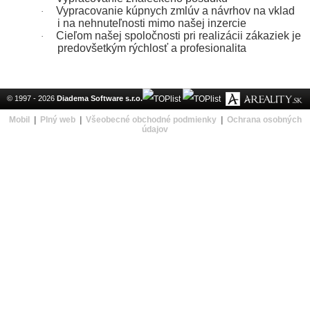
Vypracovanie kúpnych zmlúv a návrhov na vklad
·
i na nehnuteľnosti mimo našej inzercie
Cieľom našej spoločnosti pri realizácii zákaziek je
·
predovšetkým rýchlosť a profesionalita
© 1997 - 2026
Diadema Software s.r.o.
Mobil
|
Plný web
|
Všeobecné obchodné podmienky
|
Ochrana osobných
údajov