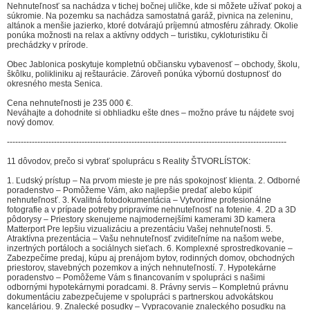
Nehnuteľnosť sa nachádza v tichej bočnej uličke, kde si môžete užívať pokoj a
súkromie. Na pozemku sa nachádza samostatná garáž, pivnica na zeleninu,
altánok a menšie jazierko, ktoré dotvárajú príjemnú atmosféru záhrady. Okolie
ponúka možnosti na relax a aktívny oddych – turistiku, cykloturistiku či
prechádzky v prírode.
Obec Jablonica poskytuje kompletnú občiansku vybavenosť – obchody, školu,
škôlku, polikliniku aj reštaurácie. Zároveň ponúka výbornú dostupnosť do
okresného mesta Senica.
Cena nehnuteľnosti je 235 000 €.
Neváhajte a dohodnite si obhliadku ešte dnes – možno práve tu nájdete svoj
nový domov.
-----------------------------------------------------------------------------------------------------
11 dôvodov, prečo si vybrať spoluprácu s Reality ŠTVORLÍSTOK:
1. Ľudský prístup – Na prvom mieste je pre nás spokojnosť klienta. 2. Odborné
poradenstvo – Pomôžeme Vám, ako najlepšie predať alebo kúpiť
nehnuteľnosť. 3. Kvalitná fotodokumentácia – Vytvoríme profesionálne
fotografie a v prípade potreby pripravíme nehnuteľnosť na fotenie. 4. 2D a 3D
pôdorysy – Priestory skenujeme najmodernejšími kamerami 3D kamera
Matterport Pre lepšiu vizualizáciu a prezentáciu Vašej nehnuteľnosti. 5.
Atraktívna prezentácia – Vašu nehnuteľnosť zviditeľníme na našom webe,
inzertných portáloch a sociálnych sieťach. 6. Komplexné sprostredkovanie –
Zabezpečíme predaj, kúpu aj prenájom bytov, rodinných domov, obchodných
priestorov, stavebných pozemkov a iných nehnuteľností. 7. Hypotekárne
poradenstvo – Pomôžeme Vám s financovaním v spolupráci s našimi
odbornými hypotekárnymi poradcami. 8. Právny servis – Kompletnú právnu
dokumentáciu zabezpečujeme v spolupráci s partnerskou advokátskou
kanceláriou. 9. Znalecké posudky – Vypracovanie znaleckého posudku na