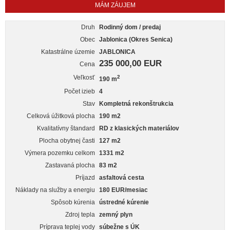
MÁM ZÁUJEM
Druh
Rodinný dom / predaj
Obec
Jablonica (Okres Senica)
Katastrálne územie
JABLONICA
235 000,00 EUR
Cena
Veľkosť
2
190 m
Počet izieb
4
Stav
Kompletná rekonštrukcia
Celková úžitková plocha
190 m2
Kvalitatívny štandard
RD z klasických materiálov
Plocha obytnej časti
127 m2
Výmera pozemku celkom
1331 m2
Zastavaná plocha
83 m2
Príjazd
asfaltová cesta
Náklady na služby a energiu
180 EUR/mesiac
Spôsob kúrenia
ústredné kúrenie
Zdroj tepla
zemný plyn
Príprava teplej vody
súbežne s ÚK