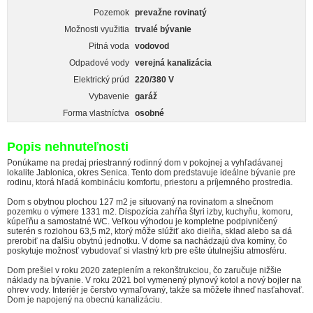
Pozemok
prevažne rovinatý
Možnosti využitia
trvalé bývanie
Pitná voda
vodovod
Odpadové vody
verejná kanalizácia
Elektrický prúd
220/380 V
Vybavenie
garáž
Forma vlastníctva
osobné
Popis nehnuteľnosti
Ponúkame na predaj priestranný rodinný dom v pokojnej a vyhľadávanej
lokalite Jablonica, okres Senica. Tento dom predstavuje ideálne bývanie pre
rodinu, ktorá hľadá kombináciu komfortu, priestoru a príjemného prostredia.
Dom s obytnou plochou 127 m2 je situovaný na rovinatom a slnečnom
pozemku o výmere 1331 m2. Dispozícia zahŕňa štyri izby, kuchyňu, komoru,
kúpeľňu a samostatné WC. Veľkou výhodou je kompletne podpivničený
suterén s rozlohou 63,5 m2, ktorý môže slúžiť ako dielňa, sklad alebo sa dá
prerobiť na ďalšiu obytnú jednotku. V dome sa nachádzajú dva komíny, čo
poskytuje možnosť vybudovať si vlastný krb pre ešte útulnejšiu atmosféru.
Dom prešiel v roku 2020 zateplením a rekonštrukciou, čo zaručuje nižšie
náklady na bývanie. V roku 2021 bol vymenený plynový kotol a nový bojler na
ohrev vody. Interiér je čerstvo vymaľovaný, takže sa môžete ihneď nasťahovať.
Dom je napojený na obecnú kanalizáciu.