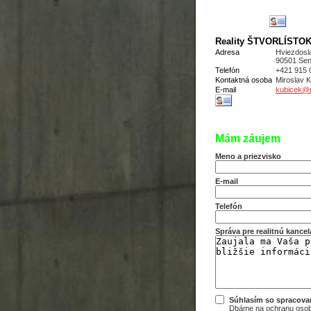
Reality ŠTVORLÍSTOK s
Adresa
Hviezdosl
90501 Sen
Telefón
+421 915 
Kontaktná osoba
Miroslav
E-mail
kubicek@re
Mám záujem
Meno a priezvisko
E-mail
Telefón
Správa pre realitnú kancel
Súhlasím so spracov
Dbáme na ochranu osobn