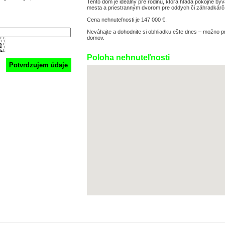
Tento dom je ideálny pre rodinu, ktorá hľadá pokojné b
mesta a priestranným dvorom pre oddych či záhradkárč
Cena nehnuteľnosti je 147 000 €.
Neváhajte a dohodnite si obhliadku ešte dnes – možno p
domov.
Poloha nehnuteľnosti