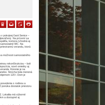
v pokojnej časti Senice –
dpivničený. Na prízemí sa
spálňa, komora (vhodná aj
a samostatné WC. Na
 priestrannú verandu, ktorá
aka možnosti samostatného
tnou rekonštrukciou – boli
spozícia, nové omietky aj
veranda. Kúrenie je na
anelov. Strecha bola menená
 objemom 120 l. Dom je
 posedenia s rodinou a
2 ponúka dostatok priestoru
2. Lokalita má výborné
 km a dostupné aj