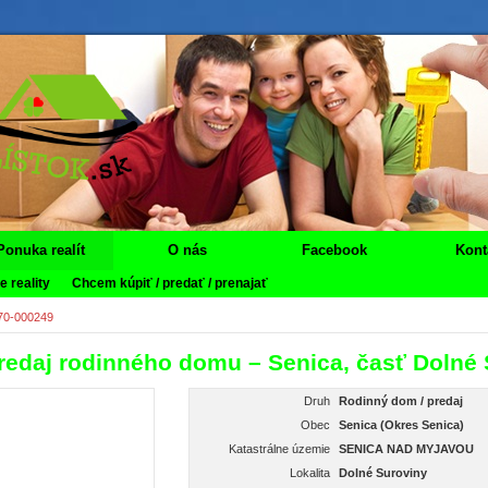
Ponuka realít
O nás
Facebook
Kont
 reality
Chcem kúpiť / predať / prenajať
70-000249
edaj rodinného domu – Senica, časť Dolné 
Druh
Rodinný dom / predaj
Obec
Senica (Okres Senica)
Katastrálne územie
SENICA NAD MYJAVOU
Lokalita
Dolné Suroviny