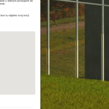
ývanie s dobrým prístupom do
enie.
ráve tu nájdete svoj nový