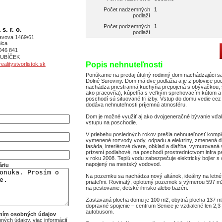
Počet nadzemných
1
podlaží
Počet podzemných
1
. r. o.
podlaží
avova 1469/61
ica
046 841
 KUBÍČEK
Popis nehnuteľnosti
alitystvorlistok.sk
Ponúkame na predaj útulný rodinný dom nachádzajúci sa 
Dolné Suroviny. Dom má dve podlažia a je z polovice po
nachádza priestranná kuchyňa prepojená s obývačkou, 
ako pracovňa), kúpeľňa s veľkým sprchovacím kútom 
poschodí sú situované tri izby. Vstup do domu vedie cez
dodáva nehnuteľnosti príjemnú atmosféru.
Dom je možné využiť aj ako dvojgeneračné bývanie vď
vstupu na poschodie.
V priebehu posledných rokov prešla nehnuteľnosť komple
vymenené rozvody vody, odpadu a elektriny, zmenená di
fasáda, interiérové dvere, obklad a dlažba, vymurovaná 
prízemí podlahové, na poschodí prostredníctvom infra p
v roku 2008. Teplú vodu zabezpečuje elektrický bojler s
napojený na mestský vodovod.
áriu
Na pozemku sa nachádza nový altánok, ideálny na letné
priateľmi. Rovinatý, oplotený pozemok s výmerou 597 m
na pestovanie, detské ihrisko alebo bazén.
Zastavaná plocha domu je 100 m2, obytná plocha 137 m
dopravné spojenie – centrum Senice je vzdialené len 2,3
autobusom.
aním osobných údajov
ých údajov, viac informácií