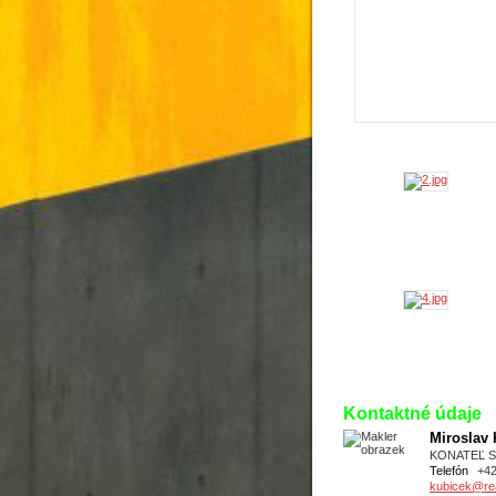
Kontaktné údaje
Miroslav
KONATEĽ 
Telefón
+4
kubicek@real