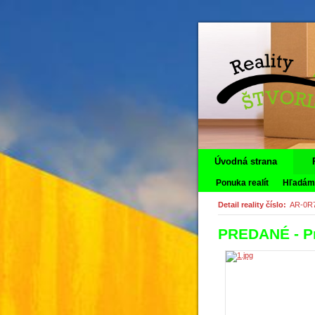
Úvodná strana
Ponuka realít
Hľadáme
Detail reality číslo:
AR-0R
PREDANÉ - Pr