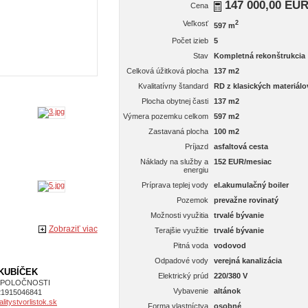
147 000,00 EU
Cena
Veľkosť
2
597 m
Počet izieb
5
Stav
Kompletná rekonštrukcia
Celková úžitková plocha
137 m2
Kvalitatívny štandard
RD z klasických materiálo
Plocha obytnej časti
137 m2
Výmera pozemku celkom
597 m2
Zastavaná plocha
100 m2
Príjazd
asfaltová cesta
Náklady na služby a
152 EUR/mesiac
energiu
Príprava teplej vody
el.akumulačný boiler
Pozemok
prevažne rovinatý
Možnosti využitia
trvalé bývanie
Zobraziť viac
Terajšie využitie
trvalé bývanie
Pitná voda
vodovod
Odpadové vody
verejná kanalizácia
 KUBÍČEK
Elektrický prúd
220/380 V
SPOLOČNOSTI
Vybavenie
altánok
21915046841
itystvorlistok.sk
Forma vlastníctva
osobné